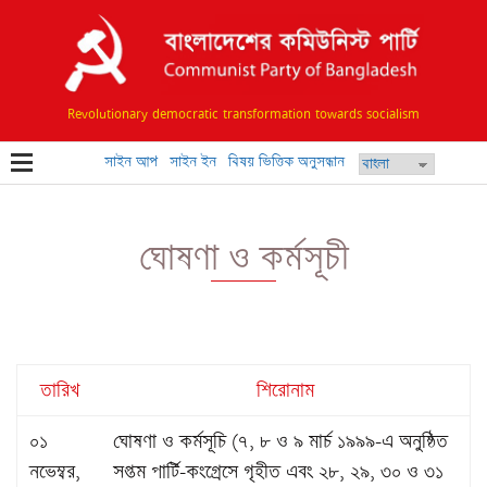
Revolutionary democratic transformation towards socialism
সাইন আপ
সাইন ইন
বিষয় ভিত্তিক অনুসন্ধান
ঘোষণা ও কর্মসূচী
তারিখ
শিরোনাম
০১
ঘোষণা ও কর্মসূচি (৭, ৮ ও ৯ মার্চ ১৯৯৯-এ অনুষ্ঠিত
নভেম্বর,
সপ্তম পার্টি-কংগ্রেসে গৃহীত এবং ২৮, ২৯, ৩০ ও ৩১