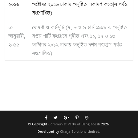
২০১৬
অক্টোবর ২০১৬ ঢাকায় অনুষ্ঠিত একাদশ কংগ্রেস পর্যন্ত
সংশোধিত)
০১
ঘোষণা ও কর্মসূচি (৭, ৮ ও ৯ মার্চ ১৯৯৯-এ অনুষ্ঠিত
জানুয়ারী,
সপ্তম পার্টি কংগ্রেসে গৃহীত এবং ১১, ১২ ও ১৩
২০১৫
অক্টোবর ২০১২ ঢাকায় অনুষ্ঠিত দশম কংগ্রেস পর্যন্ত
সংশোধিত)
© Copyright
Communist Party of Bangladesh
2026.
Developed by
Charja Solutions Limited.