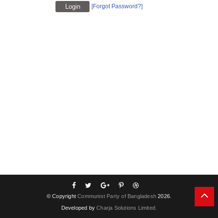
[Forgot Password?]
© Copyright
Communist Party of Bangladesh
2026.
Developed by
Charja Solutions Limited.