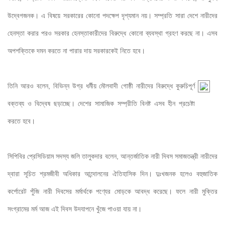
উদ্বেগজনক। এ বিষয়ে সরকারের কোনো পদক্ষেপ দৃশ্যমান নয়। সম্প্রতি সারা দেশে নারীদের 
হেনস্তা করার পরও সরকার হেনস্তাকারীদের বিরুদ্ধে কোনো ব্যবস্থা গ্রহণ করছে না। এসব 
অপশক্তিকে দমন করতে না পারার দায় সরকারকেই নিতে হবে। 
তিনি আরও বলেন, বিভিন্ন উগ্র ধর্মীয় মৌলবাদী গোষ্ঠী নারীদের বিরুদ্ধে কুরুচিপূর্ণ
বক্তব্য ও বিদ্বেষ ছড়াচ্ছে। দেশের সামাজিক সম্প্রীতি বিনষ্ট এসব হীন প্রচেষ্টা 
করতে হবে। 
সিপিবির প্রেসিডিয়াম সদস্য জলি তালুকদার বলেন, আন্তর্জাতিক নারী দিবস সমাজতন্ত্রী নারীদের 
দ্বারা সূচিত শ্রমজীবী অধিকার আন্দোলনের ঐতিহাসিক দিন। দুঃখজনক হলেও বহুজাতিক 
কর্পোরেট পুঁজি নারী দিবসের মর্মার্থকে পণ্যের মোড়কে আবদ্ধ করেছে। ফলে নারী মুক্তির 
সংগ্রামের মর্ম আজ এই দিবস উদযাপনে খুঁজে পাওয়া যায় না। 