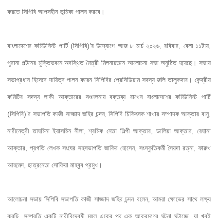
করতে সিপিবি আপসহীন ভূমিকা পালন করবে।
বাংলাদেশের কমিউনিস্ট পার্টি (সিপিবি)’র উদ্যোগে আজ ৮ মার্চ ২০২৬, রবিবার, বেলা ১১টায়, 
পুরানা পল্টনের মুক্তিভবনে অবস্থিত মৈত্রী মিলনায়তনে আলোচনা সভা অনুষ্ঠিত হয়েছে। সভায় 
সভাপ্রধান হিসেবে দায়িত্ব পালন করেন সিপিবির প্রেসিডিয়াম সদস্য জলি তালুকদার। কেন্দ্রীয় 
কমিটির সদস্য লাকী আক্তারের সঞ্চালনায় বক্তব্য রাখেন বাংলাদেশের কমিউনিস্ট পার্টি 
(সিপিবি)’র সভাপতি কাজী সাজ্জাদ জহির চন্দন, সিপিবি চিকিৎসক শাখার সম্পাদক আক্তার বানু, 
নারীনেত্রী তাহমিনা ইয়াসমিন নীলা, শ্রমিক নেতা শিল্পী আক্তার, ডালিয়া আক্তার, রেহানা 
আক্তার, প্রগতি লেখক সংঘের সহসভাপতি জাকির হোসেন, সংস্কৃতিকর্মী সৈয়দা রত্না, ফারুখ 
আহমেদ, ছাত্রনেতা সোফিয়া মাহবুব প্রমুখ। 
আলোচনা সভায় সিপিবি সভাপতি কাজী সাজ্জাদ জহির চন্দন বলেন, আমরা ক্ষোভের সাথে লক্ষ্য 
করছি, সম্প্রতি একটি নারীবিদ্বেষী মহল একের পর এক আক্রমণের ঘটনা ঘটাচ্ছে, যা খুবই 