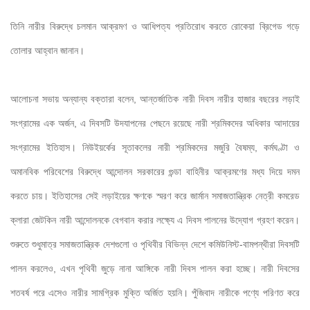
তিনি নারীর বিরুদ্ধে চলমান আক্রমণ ও আধিপত্য প্রতিরোধ করতে রোকেয়া ব্রিগেড গড়ে 
তোলার আহ্বান জানান। 
আলোচনা সভায় অন্যান্য বক্তারা বলেন, আন্তর্জাতিক নারী দিবস নারীর হাজার বছরের লড়াই 
সংগ্রামের এক অর্জন, এ দিবসটি উদযাপনের পেছনে রয়েছে নারী শ্রমিকদের অধিকার আদায়ের 
সংগ্রামের ইতিহাস। নিউইয়র্কের সূতাকলের নারী শ্রমিকদের মজুরি বৈষম্য, কর্মঘণ্টা ও 
অমানবিক পরিবেশের বিরুদ্ধে আন্দোলন সরকারের গুন্ডা বাহিনীর আক্রমণের মধ্য দিয়ে দমন 
করতে চায়। ইতিহাসের সেই লড়াইয়ের ক্ষণকে স্মরণ করে জার্মান সমাজতান্ত্রিক নেত্রী কমরেড 
ক্লারা জেটকিন নারী আন্দোলনকে বেগবান করার লক্ষ্যে এ দিবস পালনের উদ্যোগ গ্রহণ করেন। 
শুরুতে শুধুমাত্র সমাজতান্ত্রিক দেশগুলো ও পৃথিবীর বিভিন্ন দেশে কমিউনিস্ট-বামপন্থীরা দিবসটি 
পালন করলেও, এখন পৃথিবী জুড়ে নানা আঙ্গিকে নারী দিবস পালন করা হচ্ছে। নারী দিবসের 
শতবর্ষ পরে এসেও নারীর সামগ্রিক মুক্তি অর্জিত হয়নি। পুঁজিবাদ নারীকে পণ্যে পরিণত করে 