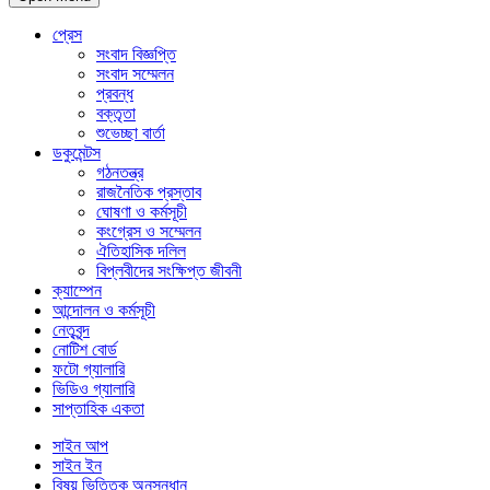
প্রেস
সংবাদ বিজ্ঞপ্তি
সংবাদ সম্মেলন
প্রবন্ধ
বক্তৃতা
শুভেচ্ছা বার্তা
ডকুমেন্টস
গঠনতন্ত্র
রাজনৈতিক প্রস্তাব
ঘোষণা ও কর্মসূচী
কংগ্রেস ও সম্মেলন
ঐতিহাসিক দলিল
বিপ্লবীদের সংক্ষিপ্ত জীবনী
ক্যাম্পেন
আন্দোলন ও কর্মসূচী
নেতৃবৃন্দ
নোটিশ বোর্ড
ফটো গ্যালারি
ভিডিও গ্যালারি
সাপ্তাহিক একতা
সাইন আপ
সাইন ইন
বিষয় ভিত্তিক অনুসন্ধান