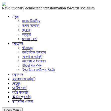
Revolutionary democratic transformation towards socialism
প্রেস
সংবাদ বিজ্ঞপ্তি
সংবাদ সম্মেলন
প্রবন্ধ
বক্তৃতা
শুভেচ্ছা বার্তা
ডকুমেন্টস
গঠনতন্ত্র
রাজনৈতিক প্রস্তাব
ঘোষণা ও কর্মসূচী
কংগ্রেস ও সম্মেলন
ঐতিহাসিক দলিল
বিপ্লবীদের সংক্ষিপ্ত জীবনী
ক্যাম্পেন
আন্দোলন ও কর্মসূচী
নেতৃবৃন্দ
নোটিশ বোর্ড
ফটো গ্যালারি
ভিডিও গ্যালারি
সাপ্তাহিক একতা
Open Menu