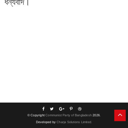
ধন্যবাদ।
© Copyright
Communist Party of Bangladesh
2026.
Developed by
Charja Solutions Limited.