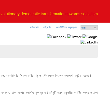
volutionary democratic transformation towards socialism
সাইন আপ
সাইন ইন
বিষয় ভিত্তিক অনুসন্ধান
০২৬, বৃহস্পতিবার, বিকাল ৫টায়, পুরানা পল্টন মোড়ে বিক্ষোভ সমাবেশ অনুষ্ঠিত হয়েছে। 
র সদস্য ও ঢাকা জেলার সভাপতি সুকান্ত সফি চৌধুরী কমল, কেন্দ্রীয় কমিটির সদস্য ও ঢাকা 