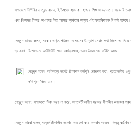
সমাবেশে সিপিবির নেতৃবৃন্দ বলেন,
 ইতিমধ্যে হামে ৫০ হাজার শিশু আক্রান্ত। সরকারি তথ্য
এবং শিশুদের টিকার আওতায় নিয়ে আসার ব্যর্থতার জন্যই এই হৃদয়বিদারক বিপর্যয় ঘটেছে।
নেতৃবৃন্দ আরও বলেন, সরকার তড়িৎ গতিতে যে ধরনের উদ্যোগ নেয়ার কথা ছিলো তা নিতে ব্য
প্রচারণা, বিশেষভাবে আইসিইউ সেবা কার্যক্রমসহ নানান উদ্যোগের ঘাটতি আছে।
নেতৃবৃন্দ বলেন, অবিলম্বে জরুরি টিকাদান কর্মসূচি জোরদার করা, প্রয়োজনীয় ওষু
ক্ষতিপূরণ দিতে হবে। 
নেতৃবৃন্দ বলেন, সময়মতো টিকা ক্রয় না করে, অন্তর্বর্তীকালীন সরকার সীমাহীন অবহেলা প্
নেতৃবৃন্দ আরো বলেন, অন্তর্বর্তীকালীন সরকার অবহেলা করে অপরাধ করেছে, কিন্তু বর্তমান