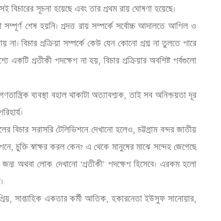
ও সেই বিচারের সূচনা হয়েছে এবং তার প্রথম রায় ঘোষণা হয়েছে। 
সম্পূর্ণ শেষ হয়নি। প্রদত্ত রায় সম্পর্কে সর্বোচ্চ আদালতে আপিল ও 
যায় না। বিচার প্রক্রিয়া সম্পর্কে কেউ যেন কোনো প্রশ্ন না তুলতে পারে 
ে একটি প্রতীকী পদক্ষেপ না হয়, বিচার প্রক্রিয়ার অবশিষ্ট পর্বগুলো 
্ত্রিক ব‍্যবস্থা বহাল থাকাটা অত‍্যাবশ‍্যক, তাই সব অনিশ্চয়তা দূর 
রিহার্য।
যুনালের বিচার সরাসরি টেলিভিশনে দেখানো হলেও, চট্টগ্রাম বন্দর জাতীয় 
পনে, চুক্তি স্বাক্ষর করল কেন? এ থেকে মানুষের মাঝে সন্দেহ জেগেছে 
ার’ জন‍্য অথবা লোক দেখানো ‘প্রতীকী’ পদক্ষেপ হিসেবে। এরকম হলো 
ে।
 প্রিয়, সাপ্তাহিক একতার কর্মী আতিক, হকারনেতা ইউসুফ সানোয়ার, 