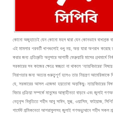
কোনো অজুহাতেই যেন কোনো মহল দ্বারা যেন কোনভাবে বাধাগ্রস্ত বা 
এই মামলার পরবর্তী ধাপগুলোই শুধু নয়, অন‍্য যারা অপরাধ করেছে তাদে
করার জন্য প্রতিশ্রুতি অনুসারে আগামী ফেব্রুয়ারি মাসের প্রথমার্ধে নির
সরকারের সব কাজের ক্ষেত্রে স্বচ্ছতা না থাকলে ‘ন্যায়বিচারের’ বিষয়ে
নিরাপত্তার জন্য অত্যন্ত গুরুত্বপূর্ণ হলেও তার নিয়ন্ত্রণ আমেরিকা
যে, সরকারের আসল এজেন্ডা হয়তোবা অন‍্যকিছু। ন্যায়বিচারের বিষয়ট
বিচার প্রক্রিয়া সম্পর্কে মানুষের আস্থাহীনতা বাড়বে এবং জুলাই গণঅভ্যু
নেতৃবৃন্দ বিবৃতিতে শহীদ আবু সাঈদ, মুগ্ধ, ওয়াসিম, ফাইয়াজ, সি
গার্মেন্ট শ্রমিকনেতা আশরাফুলসহ জুলাই গণঅভ্যুত্থানে শহীদ সকল শ্রমজী