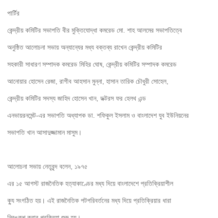
পার্টির 

কেন্দ্রীয় কমিটির সভাপতি বীর মুক্তিযোদ্ধা কমরেড মো. শাহ আলমের সভাপতিত্বে 

অনুষ্ঠিত আলোচনা সভায় অন্যান্যের মধ্য বক্তব্য রাখেন কেন্দ্রীয় কমিটির 

সহকারী সাধারণ সম্পাদক কমরেড মিহির ঘোষ, কেন্দ্রীয় কমিটির সম্পাদক কমরেড 

আনোয়ার হোসেন রেজা, রাগীব আহসান মুন্না, হাসান তারিক চৌধুরী সোহেল, 

কেন্দ্রীয় কমিটির সদস্য জাহিদ হোসেন খান, ডক্টরস ফর হেলথ এন্ড 

এনভায়রনমেন্ট-এর সভাপতি অধ্যাপক ডা. শফিকুল ইসলাম ও বাংলাদেশ যুব ইউনিয়নের 

সভাপতি খান আসাদুজ্জামান মাসুম।
আলোচনা সভায় নেতৃবৃন্দ বলেন, ১৯৭৫ 

এর ১৫ আগস্ট রাজনৈতিক হত্যাকাণ্ডের মধ্য দিয়ে বাংলাদেশে প্রতিক্রিয়াশীল 

ক্যু সংগঠিত হয়। এই রাজনৈতিক পটপরিবর্তনের মধ্য দিয়ে প্রতিক্রিয়ার ধারা 

নিরঙ্কুশ করার প্রক্রিয়া শুরু হয়। 