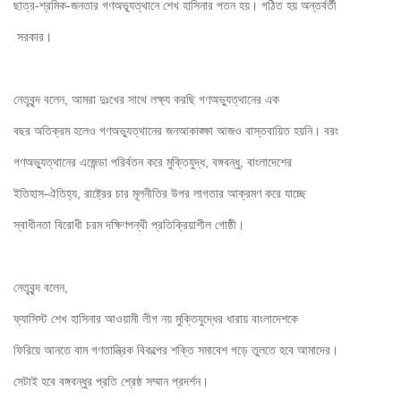
ছাত্র-শ্রমিক-জনতার গণঅভ্যূত্থানে শেখ হাসিনার পতন হয়। গঠিত হয় অন্তর্বর্তী

 সরকার। 
নেতৃবৃন্দ বলেন, আমরা দুঃখের সাথে লক্ষ্য করছি গণঅভ্যুত্থানের এক 

বছর অতিক্রম হলেও গণঅভ্যুত্থানের জনআকাঙ্ক্ষা আজও বাস্তবায়িত হয়নি। বরং 

গণঅভ্যুত্থানের এজেন্ডা পরির্বতন করে মুক্তিযুদ্ধ, বঙ্গবন্ধু, বাংলাদেশের 

ইতিহাস-ঐতিহ্য, রাষ্ট্রের চার মূলনীতির উপর লাগতার আক্রমণ করে যাচ্ছে 

স্বাধীনতা বিরোধী চরম দক্ষিণপন্থী প্রতিক্রিয়াশীল গোষ্ঠী। 
নেতৃবৃন্দ বলেন, 

ফ্যাসিস্ট শেখ হাসিনার আওয়ামী লীগ নয় মুক্তিযুদ্ধের ধারায় বাংলাদেশকে 

ফিরিয়ে আনতে বাম গণতান্ত্রিক বিকল্পের শক্তি সমাবেশ গড়ে তুলতে হবে আমাদের। 

সেটাই হবে বঙ্গবন্ধুর প্রতি শ্রেষ্ঠ সম্মান প্রদর্শন।