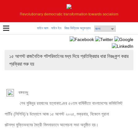
Revolutionary democratic transformation towards socialism
সাইন আপ
সাইন ইন
বিষয় ভিত্তিক অনুসন্ধান
১৫ আগস্ট রাজনৈতিক পটপরিবর্তনের মধ্য দিয়ে প্রতিক্রিয়ার ধারা নিরঙ্কুশ করার
প্রক্রিয়া শুরু হয়
বঙ্গবন্ধু

 শেখ মুজিবুর রহমানের হত্যাকাণ্ডের ৫০তম বার্ষিকীতে বাংলাদেশের কমিউনিস্ট 

পার্টির (সিপিবি)’র উদ্যোগে আজ ১৫ আগস্ট ২০২৫, শুক্রবার, বিকেলে পুরানা 

পল্টনস্থ মুক্তিভবনের মৈত্রী মিলনায়তনে আলোচনা সভা অনুষ্ঠিত হয়। 