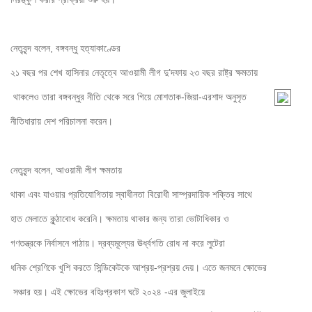
নেতৃবৃন্দ বলেন, বঙ্গবন্ধু হত্যাকাণ্ডের 

২১ বছর পর শেখ হাসিনার নেতৃত্বে আওয়ামী লীগ দু’দফায় ২৩ বছর রাষ্ট্র ক্ষমতায়

 থাকলেও তারা বঙ্গবন্ধুর নীতি থেকে সরে গিয়ে মোশতাক-জিয়া-এরশাদ
 অনুসৃত 

নীতিধারায় দেশ পরিচালনা করেন।
নেতৃবৃন্দ বলেন, আওয়ামী লীগ ক্ষমতায় 

থাকা এবং যাওয়ার প্রতিযোগিতায় স্বাধীনতা বিরোধী সাম্প্রদায়িক শক্তির সাথে 

হাত মেলাতে কুন্ঠাবোধ করেনি। ক্ষমতায় থাকার জন্য তারা ভোটাধিকার ও 

গণতন্ত্রকে নির্বাসনে পাঠায়। দ্রব্যমূল্যের ঊর্ধ্বগতি রোধ না করে লুটেরা 

ধনিক শ্রেণিকে খুশি করতে সিন্ডিকেটকে আশ্রয়-প্রশ্রয় দেয়। এতে জনমনে ক্ষোভের

 সঞ্চার হয়। এই ক্ষোভের বহিঃপ্রকাশ ঘটে ২০২৪ -এর জুলাইয়ে 
