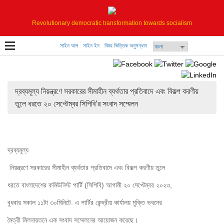
Revolutionary democratic transformation towards socialism
সাইন আপ
সাইন ইন
বিষয় ভিত্তিক অনুসন্ধান
দ্রব্যমূল্য নিয়ন্ত্রণে সরকারের সীমাহীন ব্যর্থতার প্রতিবাদে এবং বিকল্প করণীয়
তুলে ধরতে ২০ সেপ্টেম্বর সিপিবি’র সংবাদ সম্মেলন
দ্রব্যমূল্য

 নিয়ন্ত্রণে সরকারের সীমাহীন ব্যর্থতার প্রতিবাদে এবং বিকল্প করণীয় তুলে 

ধরতে বাংলাদেশের কমিউনিস্ট পার্টি (সিপিবি) আগামী ২০ সেপ্টেম্বর ২০২৩, 

বুধবার সকাল ১১টা ৩০মিনিটে. এ পার্টির কেন্দ্রীয় কার্যালয় মুক্তি ভবনের 

মৈত্রী মিলনায়তনে এক সংবাদ সম্মেলনের আয়োজন করেছে।