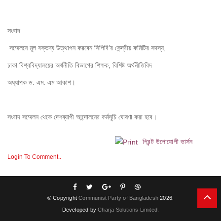
সংবাদ

 সম্মেলনে মূল বক্তব্য উত্থাপন করবেন সিপিবি’র কেন্দ্রীয় কমিটির সদস্য, 

ঢাকা বিশ্ববিদ্যালয়ের অর্থনীতি বিভাগের শিক্ষক, বিশিষ্ট অর্থনীতিবিদ 

অধ্যাপক ড. এম. এম আকাশ।
সংবাদ সম্মেলন থেকে দেশব্যাপী আন্দোলনের কর্মসূচি ঘোষণা করা হবে।
প্রিন্ট উপোযোগী ভার্সন
Login To Comment..
© Copyright
Communist Party of Bangladesh
2026.
Developed by
Charja Solutions Limited.