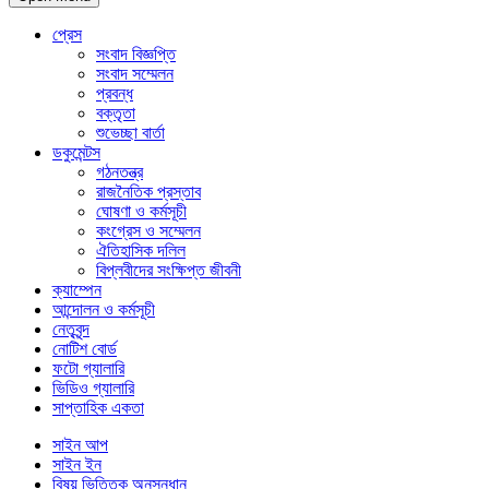
প্রেস
সংবাদ বিজ্ঞপ্তি
সংবাদ সম্মেলন
প্রবন্ধ
বক্তৃতা
শুভেচ্ছা বার্তা
ডকুমেন্টস
গঠনতন্ত্র
রাজনৈতিক প্রস্তাব
ঘোষণা ও কর্মসূচী
কংগ্রেস ও সম্মেলন
ঐতিহাসিক দলিল
বিপ্লবীদের সংক্ষিপ্ত জীবনী
ক্যাম্পেন
আন্দোলন ও কর্মসূচী
নেতৃবৃন্দ
নোটিশ বোর্ড
ফটো গ্যালারি
ভিডিও গ্যালারি
সাপ্তাহিক একতা
সাইন আপ
সাইন ইন
বিষয় ভিত্তিক অনুসন্ধান