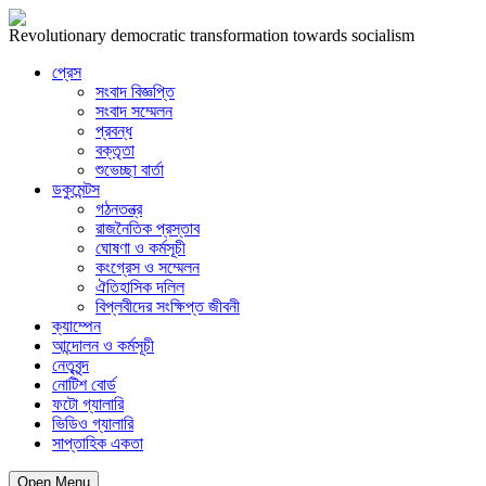
Revolutionary democratic transformation towards socialism
প্রেস
সংবাদ বিজ্ঞপ্তি
সংবাদ সম্মেলন
প্রবন্ধ
বক্তৃতা
শুভেচ্ছা বার্তা
ডকুমেন্টস
গঠনতন্ত্র
রাজনৈতিক প্রস্তাব
ঘোষণা ও কর্মসূচী
কংগ্রেস ও সম্মেলন
ঐতিহাসিক দলিল
বিপ্লবীদের সংক্ষিপ্ত জীবনী
ক্যাম্পেন
আন্দোলন ও কর্মসূচী
নেতৃবৃন্দ
নোটিশ বোর্ড
ফটো গ্যালারি
ভিডিও গ্যালারি
সাপ্তাহিক একতা
Open Menu