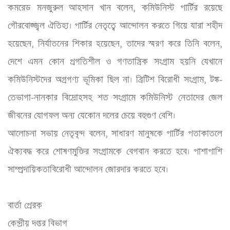
কমরেড মনজুরুল আহসান খান বলেন, কমিউনিস্ট পার্টির রয়েছে 
গৌরবোজ্জ্বল ঐতিহ্য। পার্টির নেতৃত্বে আন্দোলন করতে গিয়ে যারা শহীদ 
হয়েছেন, নির্যাতনের শিকার হয়েছেন, তাদের স্মরণ করে তিনি বলেন, 
দেশে এমন কোন প্রগতিশীল ও গণতান্ত্রিক সংগ্রাম হয়নি যেখানে 
কমিউনিস্টদের অগ্রগণ্য ভূমিকা ছিল না। ব্রিটিশ বিরোধী সংগ্রাম, টঙ্ক-
তেভাগা-নানকার বিদ্রোহসহ শত সংগ্রামে কমিউনিস্ট নেতাদের জেল 
জীবনের যোগফল অন্য যেকোন দলের চেয়ে বহুগুণ বেশি।

আলোচনা সভায় নেতৃবৃন্দ বলেন, সাধারণ মানুষকে পার্টির পতাকাতলে 
ঐক্যবদ্ধ করে শোষণমুক্তির সংগ্রামকে বেগবান করতে হবে। পাশাপাশি 
সাম্প্রদায়িকতাবিরোধী আন্দোলন জোরদার করতে হবে। 

বার্তা প্রেরক

কেন্দ্রীয় দপ্তর বিভাগ