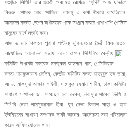
সংগ্রামে সিপিবি তার প্রচেষ্টা অব্যাহত রেখেছে। ‘পৃথিবী আজ দু’ভাগে 
বিভক্ত- শোষক আর শোষিত’- বঙ্গবন্ধু এ কথা স্বীকার করেছিলেন। 
আমাদের কর্তব্য দেশের স্বাধীনতার পক্ষে সংগ্রাম করার পাশাপাশি শোষিত 
মানুষের স্বার্থে লড়াই করা।

আজ ৬ মার্চ বিকালে পুরানা পল্টনস্থ মুক্তিভবনের মৈত্রী মিলনায়তনে 
আয়োজিত
 আলোচনা সভায় বক্তব্য রাখেন সিপিবি’র কেন্দ্রীয় 
কমিটির উপদেষ্টা কমরেড মনজুরুল আহসান খান, প্রেসিডিয়াম 
সদস্য শামছুজ্জামান সেলিম, কেন্দ্রীয় কমিটির সদস্য মাহবুবুল হক তারা, 
অ্যাড. মাকসুদা আক্তার লাইলী, সাদেকুর রহমান শামীম, ঢাকা কমিটির 
সাধারণ সম্পাদক ডা. সাজেদুল হক রুবেল, চাকসু’র সাবেক ভিপি ও 
সিপিবি নেতা শামসুজ্জামান হীরা, যুব নেতা বিকাশ সাহা ও ছাত্র 
ইউনিয়নের সাধারণ সম্পাদক লাকী আক্তার। আলোচনা সভা পরিচালনা 
করেন জাহিদ হোসেন খান।
