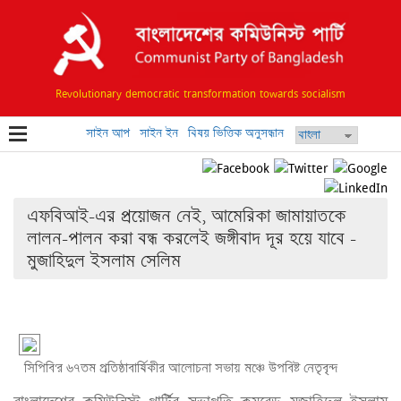
Revolutionary democratic transformation towards socialism
সাইন আপ
সাইন ইন
বিষয় ভিত্তিক অনুসন্ধান
এফবিআই-এর প্রয়োজন নেই, আমেরিকা জামায়াতকে
লালন-পালন করা বন্ধ করলেই জঙ্গীবাদ দূর হয়ে যাবে -
মুজাহিদুল ইসলাম সেলিম
সিপিবি'র ৬৭তম প্রতিষ্ঠাবার্ষিকীর আলোচনা সভায় মঞ্চে উপবিষ্ট নেতৃবৃন্দ