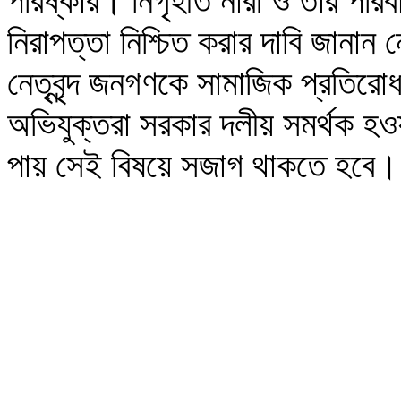
পরিষ্কার। নিগৃহীত নারী ও তার পরিবা
নিরাপত্তা নিশ্চিত করার দাবি জানান নেত
নেতৃবৃন্দ জনগণকে সামাজিক প্রতিরো
অভিযুক্তরা সরকার দলীয় সমর্থক হও
পায় সেই বিষয়ে সজাগ থাকতে হবে।