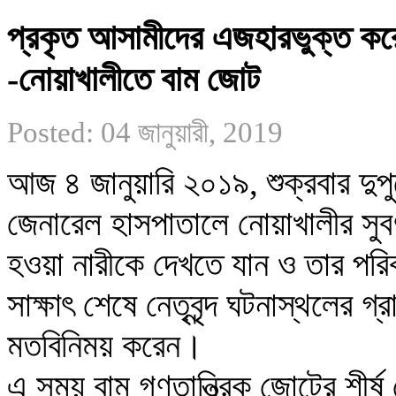
প্রকৃত আসামীদের এজহারভুক্ত করে 
-নোয়াখালীতে বাম জোট
Posted: 04 জানুয়ারী, 2019
আজ ৪ জানুয়ারি ২০১৯, শুক্রবার দুপুরে
জেনারেল হাসপাতালে নোয়াখালীর সুবর
হওয়া নারীকে দেখতে যান ও তার পরিবার
সাক্ষাৎ শেষে নেতৃবৃন্দ ঘটনাস্থলের গ্
মতবিনিময় করেন।

এ সময় বাম গণতান্ত্রিক জোটের শীর্ষ নে