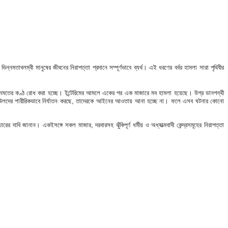
মতাবলম্বী মানুষের জীবনের নিরাপত্তা প্রদানে সম্পূর্ণভাবে ব্যর্থ। এই ধরণের বর্বর হামলা সারা পৃথিবীর 
িন্নমতের কণ্ঠ রোধ করা হচ্ছে। ইন্টেরিমের আমলে একের পর এক মাজারে মব হামলা হয়েছে। উগ্র ডানপন্থী 
ে, বাউলদের শারীরিকভাবে নির্যাতন করছে, তাদেরকে আইনের আওতায় আনা হচ্ছে না। ফলে এসব ঘটনার কোনো 
দাবি জানান। একইসঙ্গে সকল মাজার, দরবারসহ ঝুঁকিপূর্ণ ধর্মীয় ও অধ্যাত্মবাদী কেন্দ্রসমূহের নিরাপত্তা 