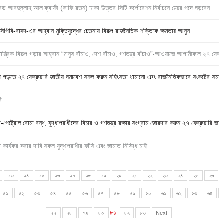
কমরেড আবদুল্লাহ আল ক্বাফী (কাফি রতন) ঢাকা উত্তর সিটি কর্পোরেশন নির্বাচনে মেয়র পদে লড়বেন
সিপিবি-বাসদ-এর আহ্বান মুক্তিযুদ্ধের চেতনায় বিকল্প রাজনৈতিক শক্তিকে ক্ষমতায় আনুন
ান্ত্রিক বিকল্প গড়ার আহ্বান “মানুষ বাঁচাও, দেশ বাঁচাও, গণতন্ত্র বাঁচাও”-আওয়াজে আগামীকাল ২৭ ফ
 বিকল্প গড়তে ২৭ ফেব্রুয়ারি জাতীয় সমাবেশ সফল করুন সহিংসতা থামানো এবং রাজনৈতিকভাবে সংকটের সম
ি
তা-পেট্রোল বোমা বন্ধ, যুদ্ধাপরাধীদের বিচার ও গণতন্ত্র রক্ষার সংগ্রাম জোরদার করুন ২৭ ফেব্রুয়ার
ত কার্যকর করার দাবি সকল যুদ্ধাপরাধীর ফাঁসি এবং জামাত নিষিদ্ধ চাই
১৩
১৪
১৫
১৬
১৭
১৮
১৯
২০
২১
২২
২৩
২৪
২৫
২৬
৫১
৫২
৫৩
৫৪
৫৫
৫৬
৫৭
৫৮
৫৯
৬০
৬১
৬২
৬৩
৬৪
৮১
৭৭
৭৮
৭৯
৮০
৮২
৮৩
Next