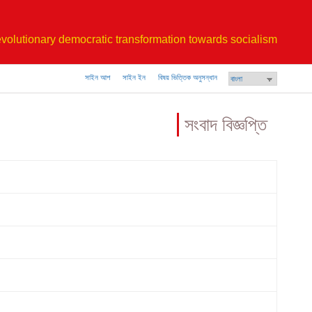
volutionary democratic transformation towards socialism
সাইন আপ
সাইন ইন
বিষয় ভিত্তিক অনুসন্ধান
সংবাদ বিজ্ঞপ্তি