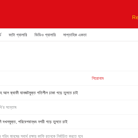
Re
ড
ফটো গ্যালারি
ভিডিও গ্যালারি
সাপ্তাহিক একতা
শিরোনাম
ুল্লাহ আল ক্বাফী যানজটমুক্ত গতিশীল ঢাকা গড়ে তুলতে চাই
িবি’র সন্তোষ
াফী দখলমুক্ত, পরিবেশবান্ধব নগরী গড়ে তুলতে চাই
রিব মানুষের স্বার্থ রক্ষায় কাফি রতনকে নির্বাচিত করতে হবে