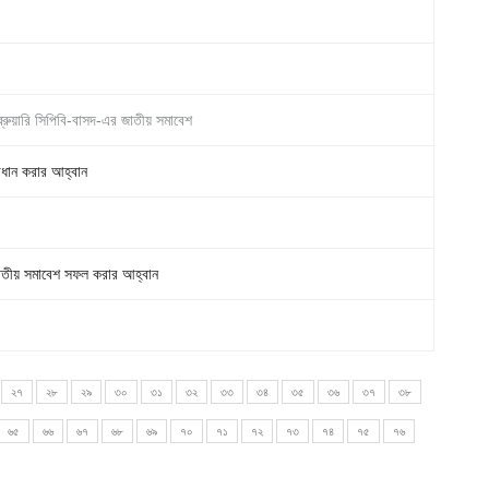
েব্রুয়ারি সিপিবি-বাসদ-এর জাতীয় সমাবেশ
াধান করার আহ্বান
ি জাতীয় সমাবেশ সফল করার আহ্বান
২৭
২৮
২৯
৩০
৩১
৩২
৩৩
৩৪
৩৫
৩৬
৩৭
৩৮
৬৫
৬৬
৬৭
৬৮
৬৯
৭০
৭১
৭২
৭৩
৭৪
৭৫
৭৬