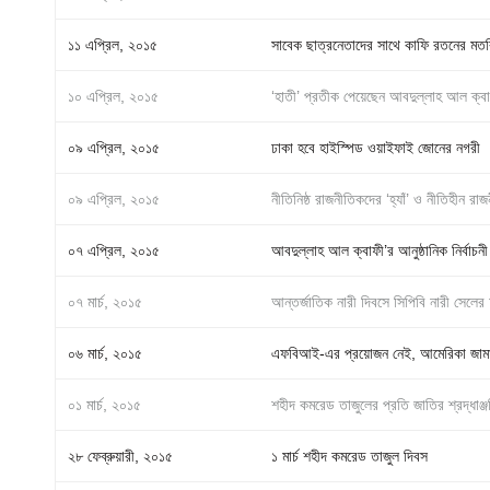
১১ এপ্রিল, ২০১৫
সাবেক ছাত্রনেতাদের সাথে কাফি রতনের মতব
১০ এপ্রিল, ২০১৫
‘হাতী’ প্রতীক পেয়েছেন আবদুল্লাহ আল ক্বাফ
০৯ এপ্রিল, ২০১৫
ঢাকা হবে হাইস্পিড ওয়াইফাই জোনের নগরী
০৯ এপ্রিল, ২০১৫
নীতিনিষ্ঠ রাজনীতিকদের ‘হ্যাঁ’ ও নীতিহীন র
০৭ এপ্রিল, ২০১৫
আবদুল্লাহ আল ক্বাফী’র আনুষ্ঠানিক নির্বাচনী 
০৭ মার্চ, ২০১৫
আন্তর্জাতিক নারী দিবসে সিপিবি নারী সেলের
০৬ মার্চ, ২০১৫
এফবিআই-এর প্রয়োজন নেই, আমেরিকা জামায়াত
০১ মার্চ, ২০১৫
শহীদ কমরেড তাজুলের প্রতি জাতির শ্রদ্ধাঞ্জলি
২৮ ফেব্রুয়ারী, ২০১৫
১ মার্চ শহীদ কমরেড তাজুল দিবস