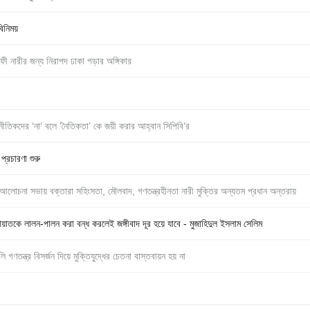
িনিময়
ী নারীর জন্য নিরাপদ ঢাকা গড়ার অঙ্গিকার
াজনীতিকদের ‘না’ বলে ‘নৈতিকতা’ কে জয়ী করার আহ্বান সিপিবি’র
প্রচারণা শুরু
 আলোচনা সভায় বক্তারা সহিংসতা, মৌলবাদ, গণতন্ত্রহীনতা নারী মুক্তির অন্যতম প্রধান অন্তরায়
কে লালন-পালন করা বন্ধ করলেই জঙ্গীবাদ দূর হয়ে যাবে - মুজাহিদুল ইসলাম সেলিম
 গণতন্ত্র বিসর্জন দিয়ে মুক্তিযুদ্ধের চেতনা বাস্তবায়ন হয় না