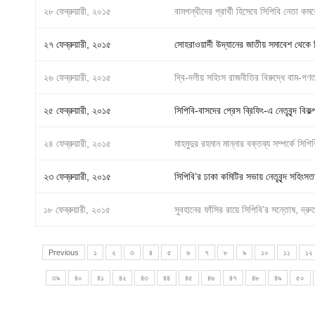
২৮ ফেব্রুয়ারী, ২০১৫
বামপন্থীদের প্রার্থী হিসেবে সিপিবি নেতা 
২৭ ফেব্রুয়ারী, ২০১৫
সোহরাওয়ার্দী উদ্যানের জাতীয় সমাবেশ থেকে 
২৬ ফেব্রুয়ারী, ২০১৫
দ্বি-দলীয় সহিংস রাজনীতির বিরুদ্ধে বাম-গণত
২৫ ফেব্রুয়ারী, ২০১৫
সিপিবি-বাসদের প্রেস ব্রিফিং-এ নেতৃবৃন্দ
২৪ ফেব্রুয়ারী, ২০১৫
মাহমুদুর রহমান মান্নার বক্তব্য সম্পর্কে সিপিব
২৩ ফেব্রুয়ারী, ২০১৫
সিপিবি’র ঢাকা কমিটির সভায় নেতৃবৃন্দ সহিংস
১৮ ফেব্রুয়ারী, ২০১৫
সুবহানের ফাঁসির রায়ে সিপিবি’র সন্তোষ, দ্রু
Previous
১
২
৩
৪
৫
৬
৭
৮
৯
১০
১১
১২
৩৯
৪০
৪১
৪২
৪৩
৪৪
৪৫
৪৬
৪৭
৪৮
৪৯
৫০