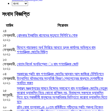
সংবাদ বিজ্ঞপ্তি
তারিখ
শিরোনাম
২৪
ফেব্রুয়ারী,
খোন্দকার ইব্রাহিম খালেদের মৃত্যুতে সিপিবি’র শোক
২০২১
১৫
বিদেশে পাচারকৃত অর্থ ফিরিয়ে আনতে দুদক কার্যালয় অভিমুখে বাম
ফেব্রুয়ারী,
গণতান্ত্রিক জোটের মিছিল
২০২১
১৩
ফেব্রুয়ারী,
খেতাব বিতর্ক অনভিপ্রেত ঃ বাম গণতান্ত্রিক জোট
২০২১
০৪
সরকারের প্রতি বাম গণতান্ত্রিক জোটের আহ্বান আল জাজিরা টেলিভিশনে
ফেব্রুয়ারী,
উত্থাপিত ঘটনাগুলোর সত্যনিষ্ঠ বিবরণ শ্বেতপত্রের মাধ্যমে দেশবাসীকে
২০২১
অবহিত করুন
স্বাস্থ্য মন্ত্রণালয়ের সামনে বিক্ষোভ সমাবেশে বাম গণতান্ত্রিক জোটের নেতৃবৃন্দ
২৫
করোনা ভ্যাকসিন নিয়ে কোনো বাণিজ্য নয়, বিনামূল্যে সকলকে ভ্যাকসিন
জানুয়ারী,
দিতে হবে শ্রমজীবী মানুষদের অগ্রাধিকার ভিত্তিতে করোনা ভ্যাকসিন দিতে
২০২১
হবে
২০
পল্টন বোমা হত্যাকাণ্ডে ২০তম বার্ষিকীতে শহীদদের প্রতি শ্রদ্ধা নিবেদন