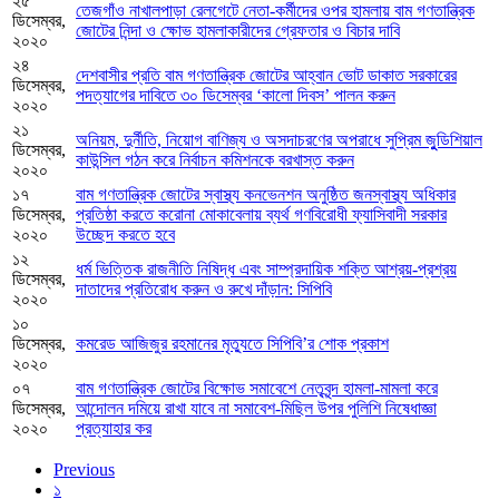
২৫
তেজগাঁও নাখালপাড়া রেলগেটে নেতা-কর্মীদের ওপর হামলায় বাম গণতান্ত্রিক
ডিসেম্বর,
জোটের নিন্দা ও ক্ষোভ হামলাকারীদের গ্রেফতার ও বিচার দাবি
২০২০
২৪
দেশবাসীর প্রতি বাম গণতান্ত্রিক জোটের আহ্বান ভোট ডাকাত সরকারের
ডিসেম্বর,
পদত্যাগের দাবিতে ৩০ ডিসেম্বর ‘কালো দিবস’ পালন করুন
২০২০
২১
অনিয়ম, দুর্নীতি, নিয়োগ বাণিজ্য ও অসদাচরণের অপরাধে সুপ্রিম জুুডিশিয়াল
ডিসেম্বর,
কাউন্সিল গঠন করে নির্বাচন কমিশনকে বরখাস্ত করুন
২০২০
১৭
বাম গণতান্ত্রিক জোটের স্বাস্থ্য কনভেনশন অনুষ্ঠিত জনস্বাস্থ্য অধিকার
ডিসেম্বর,
প্রতিষ্ঠা করতে করোনা মোকাবেলায় ব্যর্থ গণবিরোধী ফ্যাসিবাদী সরকার
২০২০
উচ্ছেদ করতে হবে
১২
ধর্ম ভিত্তিক রাজনীতি নিষিদ্ধ এবং সাম্প্রদায়িক শক্তি আশ্রয়-প্রশ্রয়
ডিসেম্বর,
দাতাদের প্রতিরোধ করুন ও রুখে দাঁড়ান: সিপিবি
২০২০
১০
ডিসেম্বর,
কমরেড আজিজুর রহমানের মৃত্যুতে সিপিবি’র শোক প্রকাশ
২০২০
০৭
বাম গণতান্ত্রিক জোটের বিক্ষোভ সমাবেশে নেতৃবৃন্দ হামলা-মামলা করে
ডিসেম্বর,
আন্দোলন দমিয়ে রাখা যাবে না সমাবেশ-মিছিল উপর পুলিশি নিষেধাজ্ঞা
২০২০
প্রত্যাহার কর
Previous
১