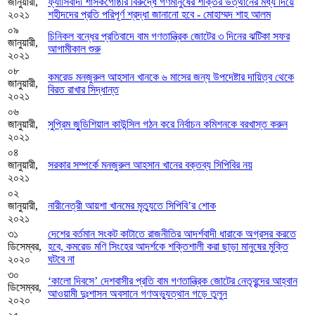
জানুয়ারী,
ফ্যাসিবাদী শাসকগোষ্ঠীর বিরুদ্ধে গণমানুষের শক্তির উত্থানের মধ্য দিয়ে
২০২১
শহীদদের প্রতি পরিপূর্ণ শ্রদ্ধা জানানো হবে - মোহাম্মদ শাহ আলম
০৯
চিনিকল বন্ধের প্রতিবাদে বাম গণতান্ত্রিক জোটের ৩ দিনের ঝটিকা সফর
জানুয়ারী,
আগামীকাল শুরু
২০২১
০৮
কমরেড মনজুরুল আহসান খানকে ৬ মাসের জন্য উপদেষ্টার দায়িত্ব থেকে
জানুয়ারী,
বিরত রাখার সিদ্ধান্ত
২০২১
০৬
জানুয়ারী,
সুপ্রিম জুুডিশিয়াল কাউন্সিল গঠন করে নির্বাচন কমিশনকে বরখাস্ত করুন
২০২১
০৪
জানুয়ারী,
সরকার সম্পর্কে মনজুরুল আহসান খানের বক্তব্য সিপিবির নয়
২০২১
০২
জানুয়ারী,
নারীনেত্রী আয়শা খানমের মৃত্যুতে সিপিবি’র শোক
২০২১
৩১
দেশের বর্তমান সংকট কাটাতে রাজনীতির আদর্শবাদী ধারাকে অগ্রসর করতে
ডিসেম্বর,
হবে, কমরেড মণি সিংহের আদর্শকে শক্তিশালী করা ছাড়া মানুষের মুক্তি
২০২০
ঘটবে না
৩০
‘কালো দিবসে’ দেশবাসীর প্রতি বাম গণতান্ত্রিক জোটের নেতৃবৃন্দের আহ্বান
ডিসেম্বর,
আওয়ামী দুঃশাসন অবসানে গণঅভ্যুত্থান গড়ে তুলুন
২০২০