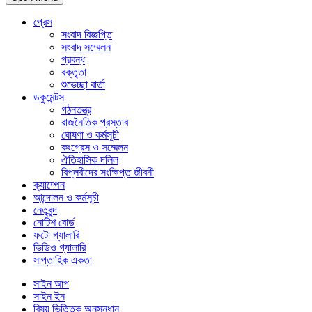
প্রেস
সংবাদ বিজ্ঞপ্তি
সংবাদ সম্মেলন
প্রবন্ধ
বক্তৃতা
শুভেচ্ছা বার্তা
ডকুমেন্টস
গঠনতন্ত্র
রাজনৈতিক প্রস্তাব
ঘোষণা ও কর্মসূচী
কংগ্রেস ও সম্মেলন
ঐতিহাসিক দলিল
বিপ্লবীদের সংক্ষিপ্ত জীবনী
ক্যাম্পেন
আন্দোলন ও কর্মসূচী
নেতৃবৃন্দ
নোটিশ বোর্ড
ফটো গ্যালারি
ভিডিও গ্যালারি
সাপ্তাহিক একতা
সাইন আপ
সাইন ইন
বিষয় ভিত্তিক অনুসন্ধান