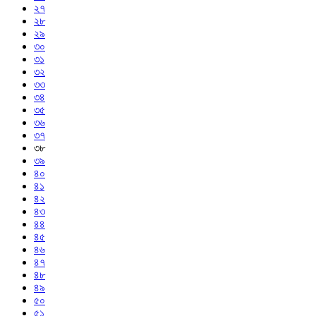
২৭
২৮
২৯
৩০
৩১
৩২
৩৩
৩৪
৩৫
৩৬
৩৭
৩৮
৩৯
৪০
৪১
৪২
৪৩
৪৪
৪৫
৪৬
৪৭
৪৮
৪৯
৫০
৫১