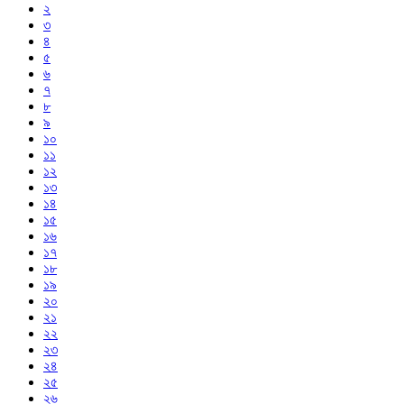
২
৩
৪
৫
৬
৭
৮
৯
১০
১১
১২
১৩
১৪
১৫
১৬
১৭
১৮
১৯
২০
২১
২২
২৩
২৪
২৫
২৬