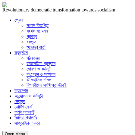
Revolutionary democratic transformation towards socialism
প্রেস
সংবাদ বিজ্ঞপ্তি
সংবাদ সম্মেলন
প্রবন্ধ
বক্তৃতা
শুভেচ্ছা বার্তা
ডকুমেন্টস
গঠনতন্ত্র
রাজনৈতিক প্রস্তাব
ঘোষণা ও কর্মসূচী
কংগ্রেস ও সম্মেলন
ঐতিহাসিক দলিল
বিপ্লবীদের সংক্ষিপ্ত জীবনী
ক্যাম্পেন
আন্দোলন ও কর্মসূচী
নেতৃবৃন্দ
নোটিশ বোর্ড
ফটো গ্যালারি
ভিডিও গ্যালারি
সাপ্তাহিক একতা
Open Menu