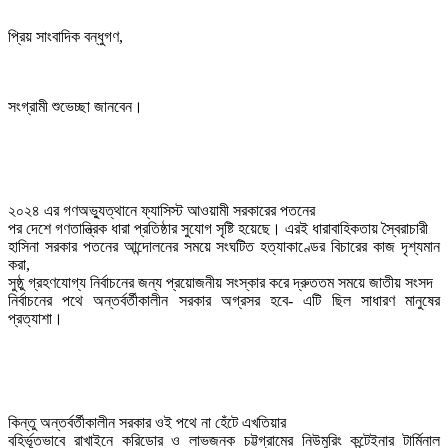
প্রিয় সাংবাদিক বন্ধুগণ,
সংগ্রামী শুভেচ্ছা জানবেন।
২০২৪ এর গণঅভ্যুত্থানে ফ্যাসিস্ট আওয়ামী সরকারের পতনের

পর দেশে গণতান্ত্রিক ধারা প্রতিষ্ঠার সুযোগ সৃষ্টি হয়েছে। এরই ধারাবাহিকতায় স্বৈরাচারী

হাসিনা সরকার পতনের আন্দোলনের সময়ে সংঘটিত হত্যাকাণ্ডের বিচারের কাজ দৃশ্যমান 
করা,

সুষ্ঠু গ্রহণযোগ্য নির্বাচনের জন্য প্রয়োজনীয় সংস্কার করে দ্রুততম সময়ে জাতীয় সংসদ

নির্বাচনের পথে অন্তর্বর্তীকালীন সরকার অগ্রসর হবে- এটি ছিল সাধারণ মানুষের 
প্রত্যাশা।
কিন্তু অন্তর্বর্তীকালীন সরকার ওই পথে না হেঁটে এখতিয়ার

বহির্ভূতভাবে রাখাইনে করিডোর ও লাভজনক চট্টগ্রামের নিউমুরিং কন্টেইনার টার্মিনাল 