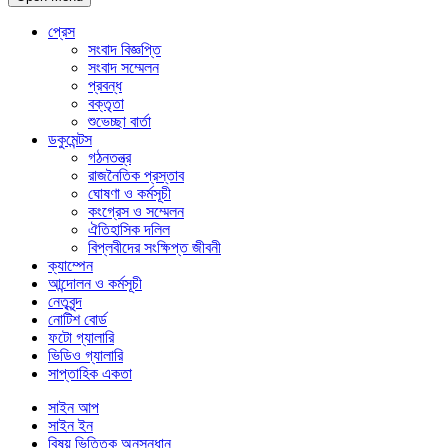
প্রেস
সংবাদ বিজ্ঞপ্তি
সংবাদ সম্মেলন
প্রবন্ধ
বক্তৃতা
শুভেচ্ছা বার্তা
ডকুমেন্টস
গঠনতন্ত্র
রাজনৈতিক প্রস্তাব
ঘোষণা ও কর্মসূচী
কংগ্রেস ও সম্মেলন
ঐতিহাসিক দলিল
বিপ্লবীদের সংক্ষিপ্ত জীবনী
ক্যাম্পেন
আন্দোলন ও কর্মসূচী
নেতৃবৃন্দ
নোটিশ বোর্ড
ফটো গ্যালারি
ভিডিও গ্যালারি
সাপ্তাহিক একতা
সাইন আপ
সাইন ইন
বিষয় ভিত্তিক অনুসন্ধান