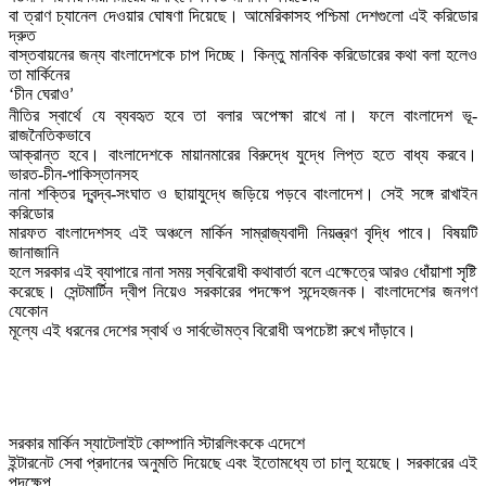
বা ত্রাণ চ্যানেল দেওয়ার ঘোষণা দিয়েছে। আমেরিকাসহ পশ্চিমা দেশগুলো এই করিডোর 
দ্রুত

বাস্তবায়নের জন্য বাংলাদেশকে চাপ দিচ্ছে। কিন্তু মানবিক করিডোরের কথা বলা হলেও 
তা মার্কিনের

‘চীন ঘেরাও
’
নীতির স্বার্থে যে ব্যবহৃত হবে তা বলার অপেক্ষা রাখে না। ফলে বাংলাদেশ ভূ-
রাজনৈতিকভাবে

আক্রান্ত হবে। বাংলাদেশকে মায়ানমারের বিরুদ্ধে যুদ্ধে লিপ্ত হতে বাধ্য করবে। 
ভারত-চীন-পাকিস্তানসহ

নানা শক্তির দ্বন্দ্ব-সংঘাত ও ছায়াযুদ্ধে জড়িয়ে পড়বে বাংলাদেশ। সেই সঙ্গে রাখাইন 
করিডোর

মারফত বাংলাদেশসহ এই অঞ্চলে মার্কিন সাম্রাজ্যবাদী নিয়ন্ত্রণ বৃদ্ধি পাবে। বিষয়টি 
জানাজানি

হলে সরকার এই ব্যাপারে নানা সময় স্ববিরোধী কথাবার্তা বলে এক্ষেত্রে আরও ধোঁয়াশা সৃষ্টি

করেছে। সেন্টমার্টিন দ্বীপ নিয়েও সরকারের পদক্ষেপ সন্দেহজনক। বাংলাদেশের জনগণ 
যেকোন

মূল্যে এই ধরনের দেশের স্বার্থ ও সার্বভৌমত্ব বিরোধী অপচেষ্টা রুখে দাঁড়াবে। 
সরকার মার্কিন স্যাটেলাইট কোম্পানি স্টারলিংককে এদেশে

ইন্টারনেট সেবা প্রদানের অনুমতি দিয়েছে এবং ইতোমধ্যে তা চালু হয়েছে। সরকারের এই 
পদক্ষেপ
