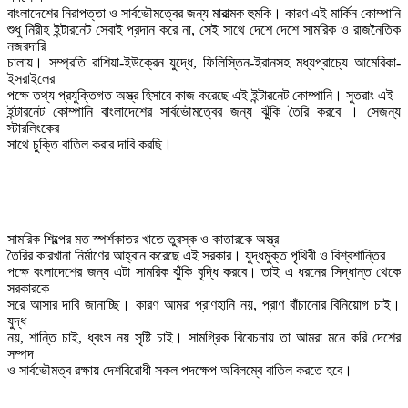
বাংলাদেশের নিরাপত্তা ও সার্বভৌমত্বের জন্য মারাত্মক হুমকি। কারণ এই মার্কিন কোম্পানি

শুধু নিরীহ ইন্টারনেট সেবাই প্রদান করে না, সেই সাথে দেশে দেশে সামরিক ও রাজনৈতিক 
নজরদারি

চালায়। সম্প্রতি রাশিয়া-ইউক্রেন যুদ্ধে, ফিলিস্তিন-ইরানসহ মধ্যপ্রাচ্যে আমেরিকা-
ইসরাইলের

পক্ষে তথ্য প্রযুক্তিগত অস্ত্র হিসাবে কাজ করেছে এই ইন্টারনেট কোম্পানি। সুতরাং এই

ইন্টারনেট কোম্পানি বাংলাদেশের সার্বভৌমত্বের জন্য ঝুঁকি তৈরি করবে । সেজন্য 
স্টারলিংকের

সাথে চুক্তি বাতিল করার দাবি করছি।
সামরিক শিল্পের মত স্পর্শকাতর খাতে তুরস্ক ও কাতারকে অস্ত্র

তৈরির কারখানা নির্মাণের আহ্বান করেছে এই সরকার। যুদ্ধমুক্ত পৃথিবী ও বিশ্বশান্তির

পক্ষে বংলাদেশের জন্য এটা সামরিক ঝুঁকি বৃদ্ধি করবে। তাই এ ধরনের সিদ্ধান্ত থেকে 
সরকারকে

সরে আসার দাবি জানাচ্ছি। কারণ আমরা প্রাণহানি নয়, প্রাণ বাঁচানোর বিনিয়োগ চাই। 
যুদ্ধ

নয়, শান্তি চাই, ধ্বংস নয় সৃষ্টি চাই। সামগ্রিক বিবেচনায় তা আমরা মনে করি দেশের 
সম্পদ

ও সার্বভৌমত্ব রক্ষায় দেশবিরোধী সকল পদক্ষেপ অবিলম্বে বাতিল করতে হবে। 