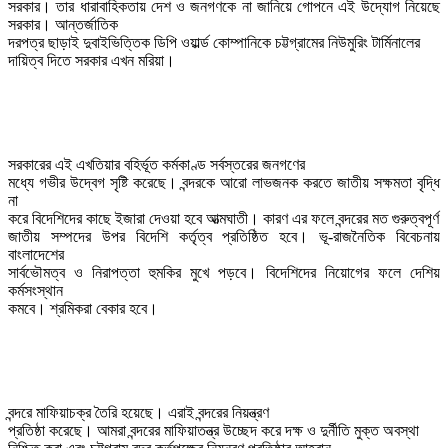
সরকার। তার ধারাবাহিকতায় দেশ ও জনগণকে না জানিয়ে গোপনে এই উদ্যোগ নিয়েছে 
সরকার। আন্তর্জাতিক

দরপত্র ছাড়াই দুবাইভিত্তিক ডিপি ওয়ার্ল্ড কোম্পানিকে চট্টগ্রামের নিউমুরিং টার্মিনালের

দায়িত্ব দিতে সরকার এখন মরিয়া। 
সরকারের এই এখতিয়ার বহির্ভূত কর্মকাণ্ড সর্বস্তরের জনগণের

মধ্যে গভীর উদ্বেগ সৃষ্টি করেছে। বন্দরকে আরো লাভজনক করতে জাতীয় সক্ষমতা বৃদ্ধি 
না

করে বিদেশিদের কাছে ইজারা দেওয়া হবে আত্মঘাতী। কারণ এর ফলে বন্দরের মত গুরুত্বপূর্ণ

জাতীয় সম্পদের উপর বিদেশি কর্তৃত্ব প্রতিষ্ঠিত হবে। ভূ-রাজনৈতিক বিবেচনায় 
বাংলাদেশের

সার্বভৌমত্ব ও নিরাপত্তা হুমকির মুখে পড়বে। বিদেশিদের নিয়োগের ফলে দেশিয় 
কর্মসংস্থান

কমবে। শ্রমিকরা বেকার হবে।
বন্দরে মাফিয়াচক্র তৈরি হয়েছে। এরাই বন্দরের নিয়ন্ত্রণ

প্রতিষ্ঠা করেছে। আমরা বন্দরের মাফিয়াতন্ত্র উচ্ছেদ করে দক্ষ ও দুর্নীতি মুক্ত অবস্থা
