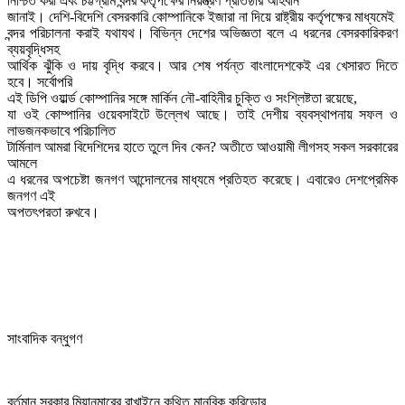
নিশ্চিত করা এবং চট্টগ্রাম বন্দর কর্তৃপক্ষের নিয়ন্ত্রণ প্রতিষ্ঠার আহবান

জানাই। দেশি-বিদেশি বেসরকারি কোম্পানিকে ইজারা না দিয়ে রাষ্ট্রীয় কর্তৃপক্ষের মাধ্যমেই

বন্দর পরিচালনা করাই যথাযথ। বিভিন্ন দেশের অভিজ্ঞতা বলে এ ধরনের বেসরকারিকরণ 
ব্যয়বৃদ্ধিসহ

আর্থিক ঝুঁকি ও দায় বৃদ্ধি করবে। আর শেষ পর্যন্ত বাংলাদেশকেই এর খেসারত দিতে 
হবে। সর্বোপরি

এই ডিপি ওয়ার্ল্ড কোম্পানির সঙ্গে মার্কিন নৌ-বাহিনীর চুক্তি ও সংশ্লিষ্টতা রয়েছে,

যা ওই কোম্পানির ওয়েবসাইটে উল্লেখ আছে। তাই দেশীয় ব্যবস্থাপনায় সফল ও 
লাভজনকভাবে পরিচালিত

টার্মিনাল আমরা বিদেশিদের হাতে তুলে দিব কেন? অতীতে আওয়ামী লীগসহ সকল সরকারের 
আমলে

এ ধরনের অপচেষ্টা জনগণ আন্দোলনের মাধ্যমে প্রতিহত করেছে। এবারেও দেশপ্রেমিক 
জনগণ এই

অপতৎপরতা রুখবে। 
সাংবাদিক বন্ধুগণ
বর্তমান সরকার মিয়ানমারের রাখাইনে কথিত মানবিক করিডোর
