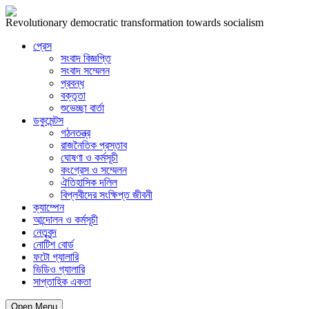
Revolutionary democratic transformation towards socialism
প্রেস
সংবাদ বিজ্ঞপ্তি
সংবাদ সম্মেলন
প্রবন্ধ
বক্তৃতা
শুভেচ্ছা বার্তা
ডকুমেন্টস
গঠনতন্ত্র
রাজনৈতিক প্রস্তাব
ঘোষণা ও কর্মসূচী
কংগ্রেস ও সম্মেলন
ঐতিহাসিক দলিল
বিপ্লবীদের সংক্ষিপ্ত জীবনী
ক্যাম্পেন
আন্দোলন ও কর্মসূচী
নেতৃবৃন্দ
নোটিশ বোর্ড
ফটো গ্যালারি
ভিডিও গ্যালারি
সাপ্তাহিক একতা
Open Menu