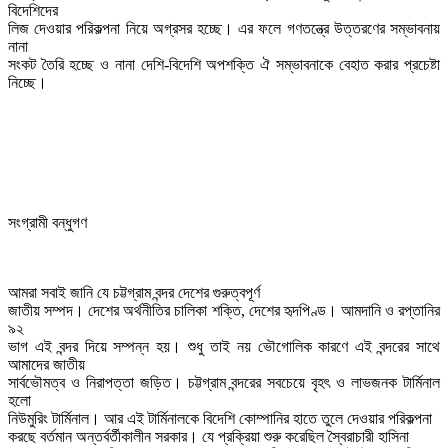
বিদেশিদের

লিজ দেওয়ার পরিকল্পনা নিয়ে অগ্রসর হচ্ছে। এর ফলে গণতন্ত্রে উত্তরণের সম্ভাবনায় 
নানা

সংকট তৈরি হচ্ছে ও নানা দেশি-বিদেশি অপশক্তি ঐ সম্ভাবনাকে বেহাত করার প্রচেষ্টা 
নিচ্ছে।
সংগ্রামী বন্ধুগণ
আমরা সবাই জানি যে চট্টগ্রাম বন্দর দেশের গুরুত্বপূর্ণ

জাতীয় সম্পদ। দেশের অর্থনীতির চালিকা শক্তি, দেশের হৃদপিণ্ড। আমদানি ও রপ্তানির 
৯২

ভাগ এই বন্দর দিয়ে সম্পন্ন হয়। শুধু তাই নয় ভৌগোলিক কারণে এই বন্দরের সাথে 
আমাদের জাতীয়

সার্বভৌমত্ব ও নিরাপত্তা জড়িত। চট্টগ্রাম বন্দরের সবচেয়ে বৃহৎ ও লাভজনক টার্মিনাল 
হলো

নিউমুরিং টার্মিনাল। আর এই টার্মিনালকে বিদেশি কোম্পানির হাতে তুলে দেওয়ার পরিকল্পনা

করছে বর্তমান অন্তর্বর্তীকালীন সরকার। যে প্রক্রিয়া শুরু করেছিল স্বৈরাচারী হাসিনা
