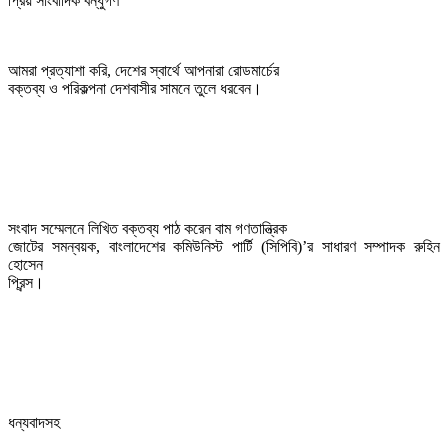
প্রিয় সাংবাদিক বন্ধুগণ
আমরা প্রত্যাশা করি, দেশের স্বার্থে আপনারা রোডমার্চের

বক্তব্য ও পরিকল্পনা দেশবাসীর সামনে তুলে ধরবেন।
সংবাদ সম্মেলনে লিখিত বক্তব্য পাঠ করেন বাম গণতান্ত্রিক

জোটের সমন্বয়ক, বাংলাদেশের কমিউনিস্ট পার্টি (সিপিবি)’র সাধারণ সম্পাদক রুহিন 
হোসেন

প্রিন্স।
ধন্যবাদসহ