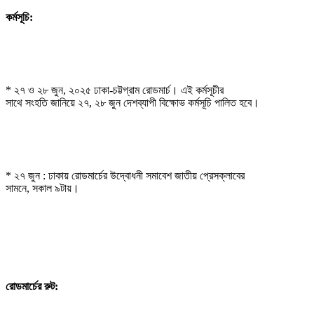
কর্মসূচি:
* ২৭ ও ২৮ জুন, ২০২৫ ঢাকা-চট্টগ্রাম রোডমার্চ। এই কর্মসূচীর

সাথে সংহতি জানিয়ে ২৭, ২৮ জুন দেশব্যাপী বিক্ষোভ কর্মসূচি পালিত হবে।
* ২৭ জুন : ঢাকায় রোডমার্চের উদ্বোধনী সমাবেশ জাতীয় প্রেসক্লাবের

সামনে, সকাল ৯টায়।
রোডমার্চের রুট: