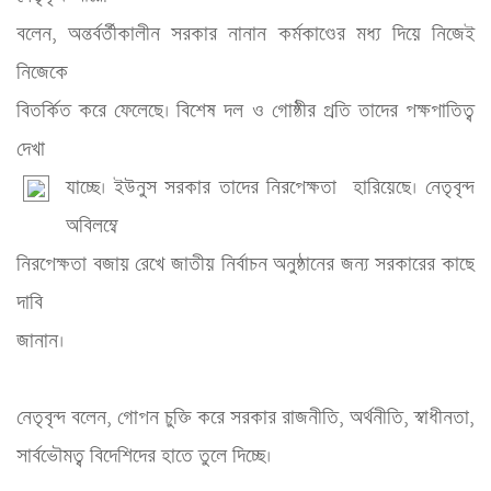
বলেন, অন্তর্বর্তীকালীন সরকার নানান কর্মকাণ্ডের মধ্য দিয়ে নিজেই 
নিজেকে 

বিতর্কিত করে ফেলেছে। বিশেষ দল ও গোষ্ঠীর প্রতি তাদের পক্ষপাতিত্ব 
দেখা 

যাচ্ছে। ইউনুস সরকার তাদের নিরপেক্ষতা  হারিয়েছে। নেতৃবৃন্দ
অবিলম্বে 

নিরপেক্ষতা বজায় রেখে জাতীয় নির্বাচন অনুষ্ঠানের জন্য সরকারের কাছে 
দাবি 

জানান।
নেতৃবৃন্দ বলেন, গোপন চুক্তি করে সরকার রাজনীতি, অর্থনীতি, স্বাধীনতা, 
সার্বভৌমত্ব বিদেশিদের হাতে তুলে দিচ্ছে।